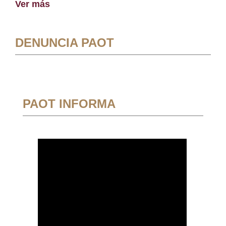
Ver más
DENUNCIA PAOT
PAOT INFORMA