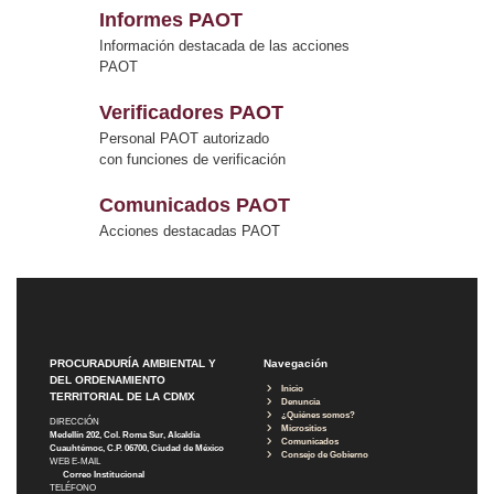
Informes PAOT
Información destacada de las acciones
PAOT
Verificadores PAOT
Personal PAOT autorizado
con funciones de verificación
Comunicados PAOT
Acciones destacadas PAOT
PROCURADURÍA AMBIENTAL Y
Navegación
DEL ORDENAMIENTO
Inicio
TERRITORIAL DE LA CDMX
Denuncia
¿Quiénes somos?
DIRECCIÓN
Micrositios
Medellín 202, Col. Roma Sur, Alcaldía
Comunicados
Cuauhtémoc, C.P. 06700, Ciudad de México
Consejo de Gobierno
WEB E-MAIL
Correo Institucional
TELÉFONO