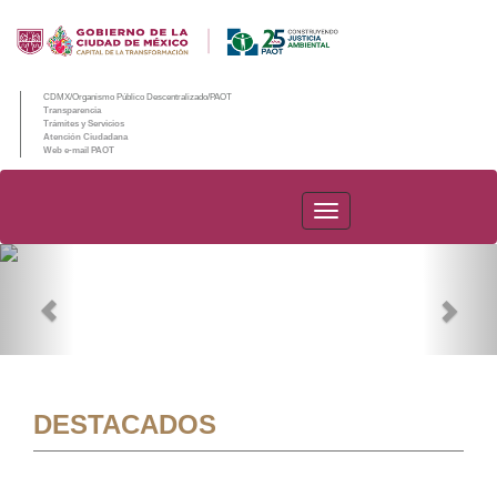
CDMX/Organismo Público Descentralizado/PAOT
Transparencia
Trámites y Servicios
Atención Ciudadana
Web e-mail PAOT
PAOT
Previous
Nex
DESTACADOS