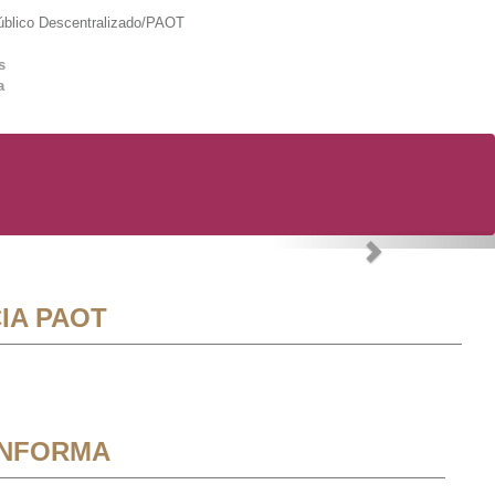
lico Descentralizado/PAOT
s
a
Next
IA PAOT
INFORMA