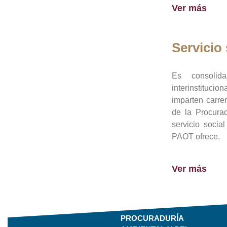
Ver más
Servicio 
Es consolid
interinstituci
imparten carre
de la Procura
servicio socia
PAOT ofrece.
Ver más
PROCURADURÍA