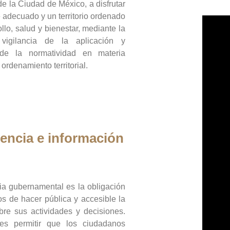
de la Ciudad de México, a disfrutar
 adecuado y un territorio ordenado
llo, salud y bienestar, mediante la
vigilancia de la aplicación y
 de la normatividad en materia
 ordenamiento territorial.
encia e información
ia gubernamental es la obligación
os de hacer pública y accesible la
bre sus actividades y decisiones.
es permitir que los ciudadanos