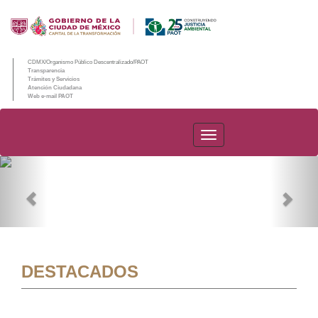
CDMX/Organismo Público Descentralizado/PAOT
Transparencia
Trámites y Servicios
Atención Ciudadana
Web e-mail PAOT
PAOT
Previous
Nex
DESTACADOS