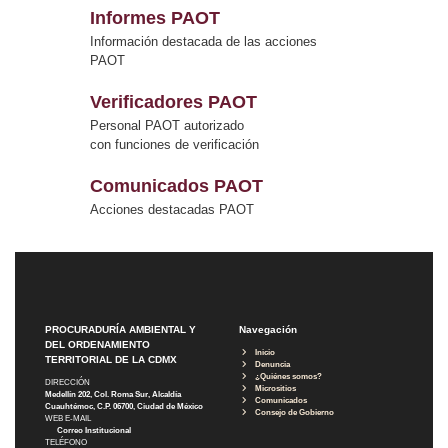
Informes PAOT
Información destacada de las acciones
PAOT
Verificadores PAOT
Personal PAOT autorizado
con funciones de verificación
Comunicados PAOT
Acciones destacadas PAOT
PROCURADURÍA AMBIENTAL Y
Navegación
DEL ORDENAMIENTO
Inicio
TERRITORIAL DE LA CDMX
Denuncia
¿Quiénes somos?
DIRECCIÓN
Micrositios
Medellín 202, Col. Roma Sur, Alcaldía
Comunicados
Cuauhtémoc, C.P. 06700, Ciudad de México
Consejo de Gobierno
WEB E-MAIL
Correo Institucional
TELÉFONO