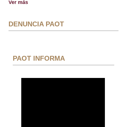
Ver más
DENUNCIA PAOT
PAOT INFORMA