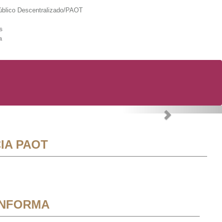
lico Descentralizado/PAOT
s
a
Next
IA PAOT
INFORMA