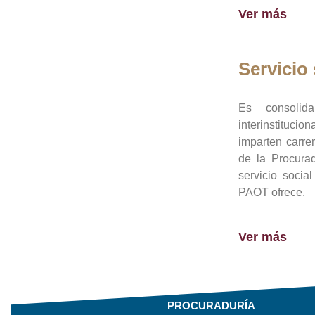
Ver más
Servicio 
Es consolid
interinstituci
imparten carre
de la Procura
servicio socia
PAOT ofrece.
Ver más
PROCURADURÍA