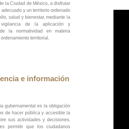
de la Ciudad de México, a disfrutar
 adecuado y un territorio ordenado
llo, salud y bienestar, mediante la
vigilancia de la aplicación y
 de la normatividad en materia
 ordenamiento territorial.
encia e información
ia gubernamental es la obligación
os de hacer pública y accesible la
bre sus actividades y decisiones.
es permitir que los ciudadanos