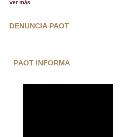
Ver más
DENUNCIA PAOT
PAOT INFORMA