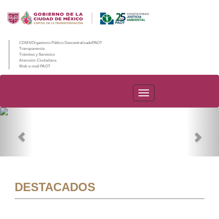
CDMX/Organismo Público Descentralizado/PAOT
Transparencia
Trámites y Servicios
Atención Ciudadana
Web e-mail PAOT
PAOT
Previous
Nex
DESTACADOS