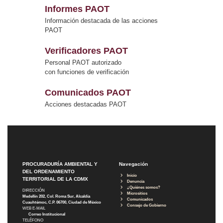
Informes PAOT
Información destacada de las acciones
PAOT
Verificadores PAOT
Personal PAOT autorizado
con funciones de verificación
Comunicados PAOT
Acciones destacadas PAOT
PROCURADURÍA AMBIENTAL Y
Navegación
DEL ORDENAMIENTO
Inicio
TERRITORIAL DE LA CDMX
Denuncia
¿Quiénes somos?
DIRECCIÓN
Micrositios
Medellín 202, Col. Roma Sur, Alcaldía
Comunicados
Cuauhtémoc, C.P. 06700, Ciudad de México
Consejo de Gobierno
WEB E-MAIL
Correo Institucional
TELÉFONO