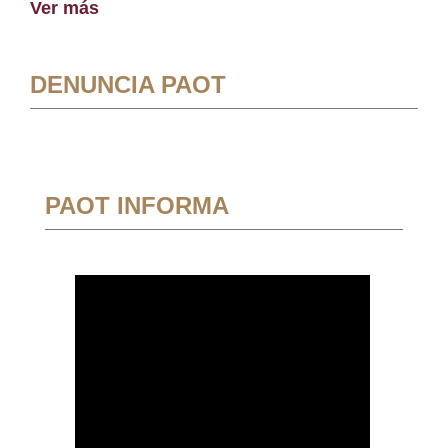
Ver más
DENUNCIA PAOT
PAOT INFORMA