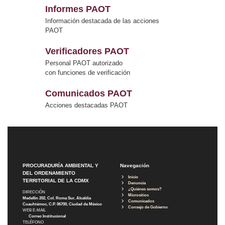
Informes PAOT
Información destacada de las acciones
PAOT
Verificadores PAOT
Personal PAOT autorizado
con funciones de verificación
Comunicados PAOT
Acciones destacadas PAOT
PROCURADURÍA AMBIENTAL Y
Navegación
DEL ORDENAMIENTO
Inicio
TERRITORIAL DE LA CDMX
Denuncia
¿Quiénes somos?
DIRECCIÓN
Micrositios
Medellín 202, Col. Roma Sur, Alcaldía
Comunicados
Cuauhtémoc, C.P. 06700, Ciudad de México
Consejo de Gobierno
WEB E-MAIL
Correo Institucional
TELÉFONO