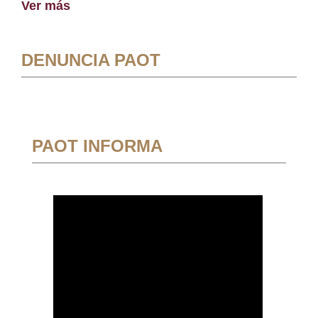
Ver más
DENUNCIA PAOT
PAOT INFORMA