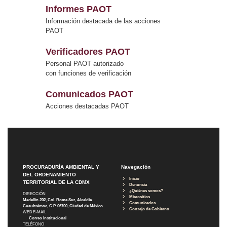
Informes PAOT
Información destacada de las acciones
PAOT
Verificadores PAOT
Personal PAOT autorizado
con funciones de verificación
Comunicados PAOT
Acciones destacadas PAOT
PROCURADURÍA AMBIENTAL Y
Navegación
DEL ORDENAMIENTO
Inicio
TERRITORIAL DE LA CDMX
Denuncia
¿Quiénes somos?
DIRECCIÓN
Micrositios
Medellín 202, Col. Roma Sur, Alcaldía
Comunicados
Cuauhtémoc, C.P. 06700, Ciudad de México
Consejo de Gobierno
WEB E-MAIL
Correo Institucional
TELÉFONO