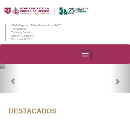
CDMX/Organismo Público Descentralizado/PAOT
Transparencia
Trámites y Servicios
Atención Ciudadana
Web e-mail PAOT
PAOT
Previous
Nex
DESTACADOS