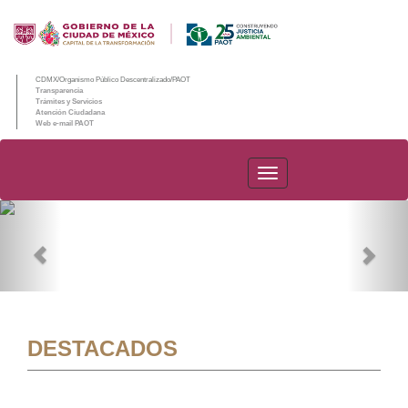
CDMX/Organismo Público Descentralizado/PAOT
Transparencia
Trámites y Servicios
Atención Ciudadana
Web e-mail PAOT
PAOT
Previous
Nex
DESTACADOS