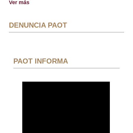
Ver más
DENUNCIA PAOT
PAOT INFORMA