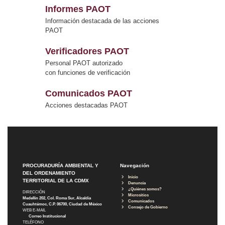
Informes PAOT
Información destacada de las acciones
PAOT
Verificadores PAOT
Personal PAOT autorizado
con funciones de verificación
Comunicados PAOT
Acciones destacadas PAOT
PROCURADURÍA AMBIENTAL Y
Navegación
DEL ORDENAMIENTO
Inicio
TERRITORIAL DE LA CDMX
Denuncia
¿Quiénes somos?
DIRECCIÓN
Micrositios
Medellín 202, Col. Roma Sur, Alcaldía
Comunicados
Cuauhtémoc, C.P. 06700, Ciudad de México
Consejo de Gobierno
WEB E-MAIL
Correo Institucional
TELÉFONO