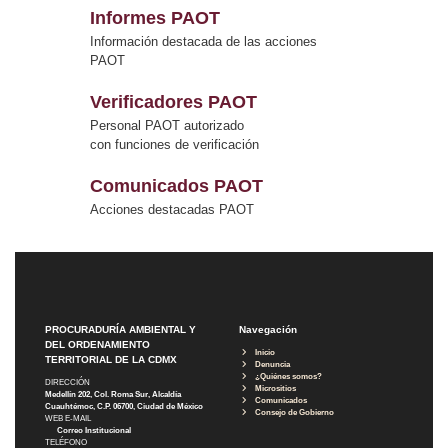
Informes PAOT
Información destacada de las acciones
PAOT
Verificadores PAOT
Personal PAOT autorizado
con funciones de verificación
Comunicados PAOT
Acciones destacadas PAOT
PROCURADURÍA AMBIENTAL Y
Navegación
DEL ORDENAMIENTO
Inicio
TERRITORIAL DE LA CDMX
Denuncia
¿Quiénes somos?
DIRECCIÓN
Micrositios
Medellín 202, Col. Roma Sur, Alcaldía
Comunicados
Cuauhtémoc, C.P. 06700, Ciudad de México
Consejo de Gobierno
WEB E-MAIL
Correo Institucional
TELÉFONO