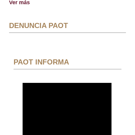
Ver más
DENUNCIA PAOT
PAOT INFORMA