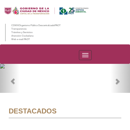
CDMX/Organismo Público Descentralizado/PAOT
Transparencia
Trámites y Servicios
Atención Ciudadana
Web e-mail PAOT
PAOT
Previous
Nex
DESTACADOS