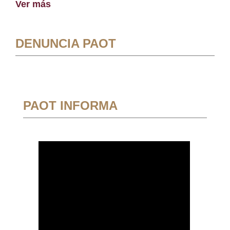
Ver más
DENUNCIA PAOT
PAOT INFORMA