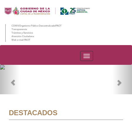
CDMX/Organismo Público Descentralizado/PAOT
Transparencia
Trámites y Servicios
Atención Ciudadana
Web e-mail PAOT
PAOT
Previous
Nex
DESTACADOS