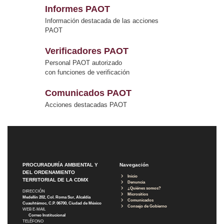
Informes PAOT
Información destacada de las acciones
PAOT
Verificadores PAOT
Personal PAOT autorizado
con funciones de verificación
Comunicados PAOT
Acciones destacadas PAOT
PROCURADURÍA AMBIENTAL Y
Navegación
DEL ORDENAMIENTO
Inicio
TERRITORIAL DE LA CDMX
Denuncia
¿Quiénes somos?
DIRECCIÓN
Micrositios
Medellín 202, Col. Roma Sur, Alcaldía
Comunicados
Cuauhtémoc, C.P. 06700, Ciudad de México
Consejo de Gobierno
WEB E-MAIL
Correo Institucional
TELÉFONO