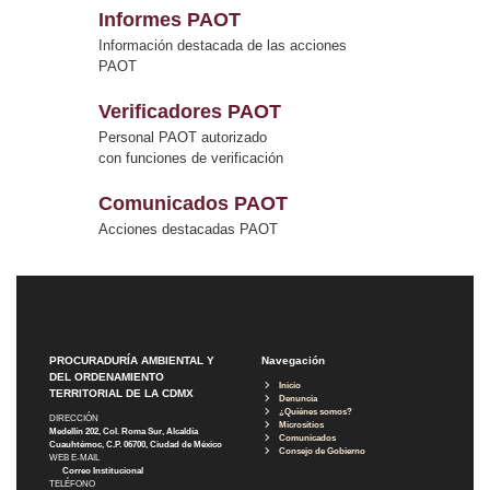
Informes PAOT
Información destacada de las acciones
PAOT
Verificadores PAOT
Personal PAOT autorizado
con funciones de verificación
Comunicados PAOT
Acciones destacadas PAOT
PROCURADURÍA AMBIENTAL Y
Navegación
DEL ORDENAMIENTO
Inicio
TERRITORIAL DE LA CDMX
Denuncia
¿Quiénes somos?
DIRECCIÓN
Micrositios
Medellín 202, Col. Roma Sur, Alcaldía
Comunicados
Cuauhtémoc, C.P. 06700, Ciudad de México
Consejo de Gobierno
WEB E-MAIL
Correo Institucional
TELÉFONO