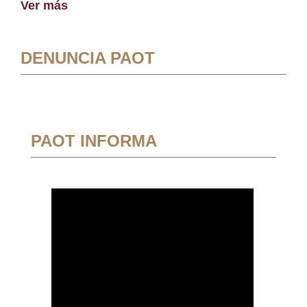
Ver más
DENUNCIA PAOT
PAOT INFORMA