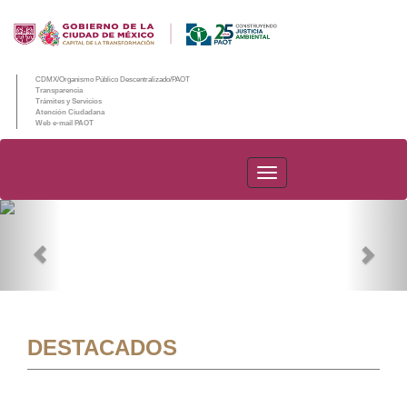
CDMX/Organismo Público Descentralizado/PAOT
Transparencia
Trámites y Servicios
Atención Ciudadana
Web e-mail PAOT
PAOT
Previous
Nex
DESTACADOS