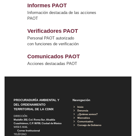
Informes PAOT
Información destacada de las acciones
PAOT
Verificadores PAOT
Personal PAOT autorizado
con funciones de verificación
Comunicados PAOT
Acciones destacadas PAOT
PROCURADURÍA AMBIENTAL Y
Navegación
DEL ORDENAMIENTO
Inicio
TERRITORIAL DE LA CDMX
Denuncia
¿Quiénes somos?
DIRECCIÓN
Micrositios
Medellín 202, Col. Roma Sur, Alcaldía
Comunicados
Cuauhtémoc, C.P. 06700, Ciudad de México
Consejo de Gobierno
WEB E-MAIL
Correo Institucional
TELÉFONO