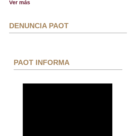
Ver más
DENUNCIA PAOT
PAOT INFORMA