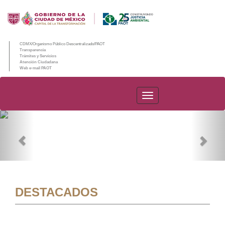
CDMX/Organismo Público Descentralizado/PAOT
Transparencia
Trámites y Servicios
Atención Ciudadana
Web e-mail PAOT
PAOT
Previous
Nex
DESTACADOS