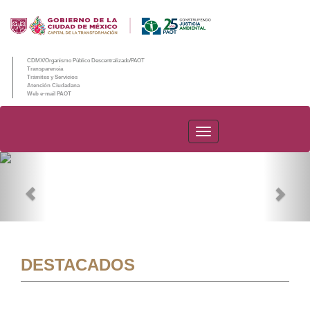
CDMX/Organismo Público Descentralizado/PAOT
Transparencia
Trámites y Servicios
Atención Ciudadana
Web e-mail PAOT
PAOT
Previous
Nex
DESTACADOS