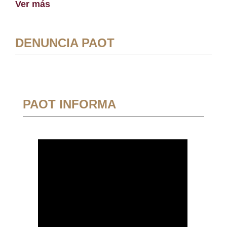
Ver más
DENUNCIA PAOT
PAOT INFORMA