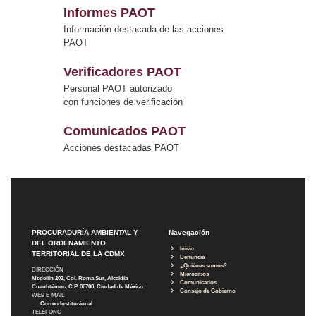
Informes PAOT
Información destacada de las acciones
PAOT
Verificadores PAOT
Personal PAOT autorizado
con funciones de verificación
Comunicados PAOT
Acciones destacadas PAOT
PROCURADURÍA AMBIENTAL Y
Navegación
DEL ORDENAMIENTO
Inicio
TERRITORIAL DE LA CDMX
Denuncia
¿Quiénes somos?
DIRECCIÓN
Micrositios
Medellín 202, Col. Roma Sur, Alcaldía
Comunicados
Cuauhtémoc, C.P. 06700, Ciudad de México
Consejo de Gobierno
WEB E-MAIL
Correo Institucional
TELÉFONO