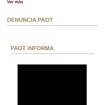
Ver más
DENUNCIA PAOT
PAOT INFORMA