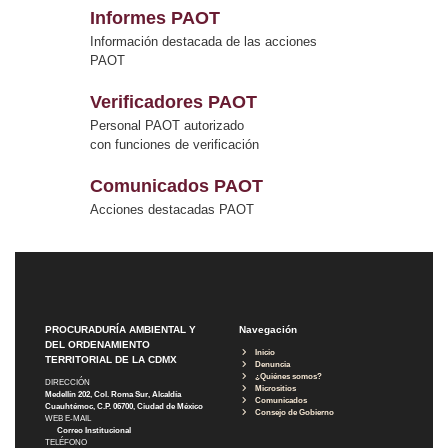
Informes PAOT
Información destacada de las acciones
PAOT
Verificadores PAOT
Personal PAOT autorizado
con funciones de verificación
Comunicados PAOT
Acciones destacadas PAOT
PROCURADURÍA AMBIENTAL Y
Navegación
DEL ORDENAMIENTO
Inicio
TERRITORIAL DE LA CDMX
Denuncia
¿Quiénes somos?
DIRECCIÓN
Micrositios
Medellín 202, Col. Roma Sur, Alcaldía
Comunicados
Cuauhtémoc, C.P. 06700, Ciudad de México
Consejo de Gobierno
WEB E-MAIL
Correo Institucional
TELÉFONO