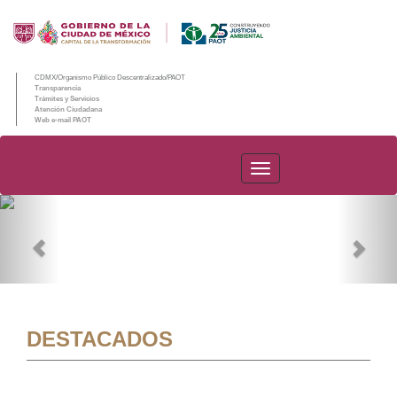
CDMX/Organismo Público Descentralizado/PAOT
Transparencia
Trámites y Servicios
Atención Ciudadana
Web e-mail PAOT
PAOT
Previous
Nex
DESTACADOS