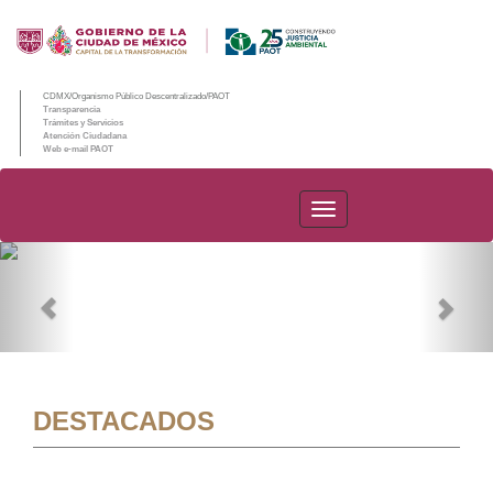
CDMX/Organismo Público Descentralizado/PAOT
Transparencia
Trámites y Servicios
Atención Ciudadana
Web e-mail PAOT
PAOT
Previous
Nex
DESTACADOS