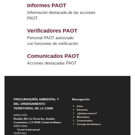
Informes PAOT
Información destacada de las acciones
PAOT
Verificadores PAOT
Personal PAOT autorizado
con funciones de verificación
Comunicados PAOT
Acciones destacadas PAOT
PROCURADURÍA AMBIENTAL Y
Navegación
DEL ORDENAMIENTO
Inicio
TERRITORIAL DE LA CDMX
Denuncia
¿Quiénes somos?
DIRECCIÓN
Micrositios
Medellín 202, Col. Roma Sur, Alcaldía
Comunicados
Cuauhtémoc, C.P. 06700, Ciudad de México
Consejo de Gobierno
WEB E-MAIL
Correo Institucional
TELÉFONO