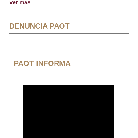
Ver más
DENUNCIA PAOT
PAOT INFORMA