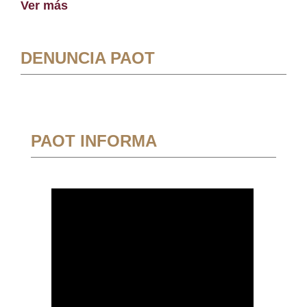
Ver más
DENUNCIA PAOT
PAOT INFORMA