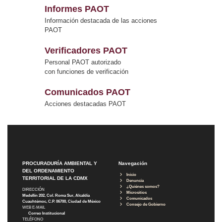
Informes PAOT
Información destacada de las acciones
PAOT
Verificadores PAOT
Personal PAOT autorizado
con funciones de verificación
Comunicados PAOT
Acciones destacadas PAOT
PROCURADURÍA AMBIENTAL Y
Navegación
DEL ORDENAMIENTO
Inicio
TERRITORIAL DE LA CDMX
Denuncia
¿Quiénes somos?
DIRECCIÓN
Micrositios
Medellín 202, Col. Roma Sur, Alcaldía
Comunicados
Cuauhtémoc, C.P. 06700, Ciudad de México
Consejo de Gobierno
WEB E-MAIL
Correo Institucional
TELÉFONO