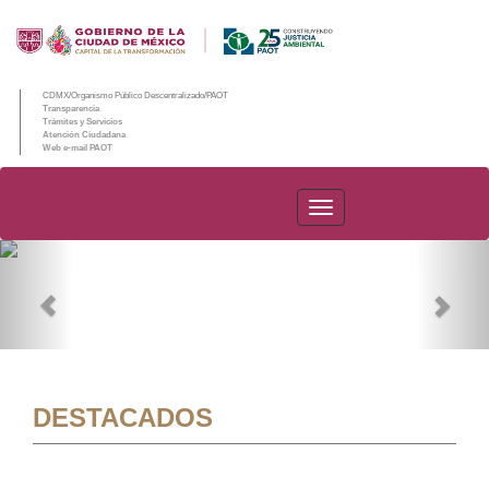
CDMX/Organismo Público Descentralizado/PAOT
Transparencia
Trámites y Servicios
Atención Ciudadana
Web e-mail PAOT
PAOT
Previous
Nex
DESTACADOS