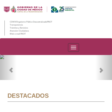
CDMX/Organismo Público Descentralizado/PAOT
Transparencia
Trámites y Servicios
Atención Ciudadana
Web e-mail PAOT
PAOT
Previous
Nex
DESTACADOS