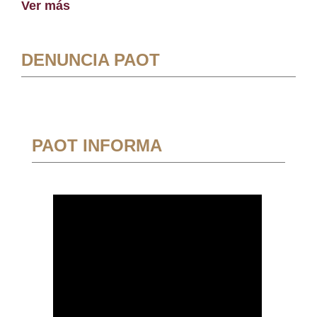
Ver más
DENUNCIA PAOT
PAOT INFORMA