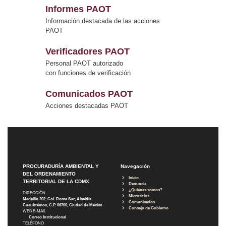
Informes PAOT
Información destacada de las acciones
PAOT
Verificadores PAOT
Personal PAOT autorizado
con funciones de verificación
Comunicados PAOT
Acciones destacadas PAOT
PROCURADURÍA AMBIENTAL Y
Navegación
DEL ORDENAMIENTO
Inicio
TERRITORIAL DE LA CDMX
Denuncia
¿Quiénes somos?
DIRECCIÓN
Micrositios
Medellín 202, Col. Roma Sur, Alcaldía
Comunicados
Cuauhtémoc, C.P. 06700, Ciudad de México
Consejo de Gobierno
WEB E-MAIL
Correo Institucional
TELÉFONO