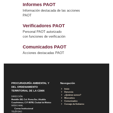
Informes PAOT
Información destacada de las acciones
PAOT
Verificadores PAOT
Personal PAOT autorizado
con funciones de verificación
Comunicados PAOT
Acciones destacadas PAOT
PROCURADURÍA AMBIENTAL Y
Navegación
DEL ORDENAMIENTO
Inicio
TERRITORIAL DE LA CDMX
Denuncia
¿Quiénes somos?
DIRECCIÓN
Micrositios
Medellín 202, Col. Roma Sur, Alcaldía
Comunicados
Cuauhtémoc, C.P. 06700, Ciudad de México
Consejo de Gobierno
WEB E-MAIL
Correo Institucional
TELÉFONO