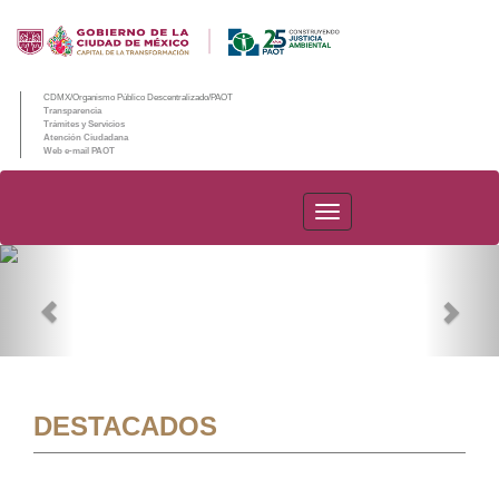
CDMX/Organismo Público Descentralizado/PAOT
Transparencia
Trámites y Servicios
Atención Ciudadana
Web e-mail PAOT
PAOT
Previous
Nex
DESTACADOS