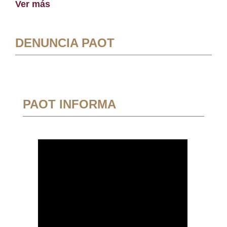
Ver más
DENUNCIA PAOT
PAOT INFORMA