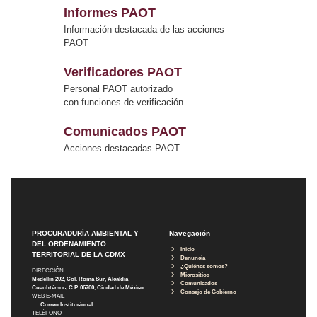
Informes PAOT
Información destacada de las acciones
PAOT
Verificadores PAOT
Personal PAOT autorizado
con funciones de verificación
Comunicados PAOT
Acciones destacadas PAOT
PROCURADURÍA AMBIENTAL Y
Navegación
DEL ORDENAMIENTO
Inicio
TERRITORIAL DE LA CDMX
Denuncia
¿Quiénes somos?
DIRECCIÓN
Micrositios
Medellín 202, Col. Roma Sur, Alcaldía
Comunicados
Cuauhtémoc, C.P. 06700, Ciudad de México
Consejo de Gobierno
WEB E-MAIL
Correo Institucional
TELÉFONO