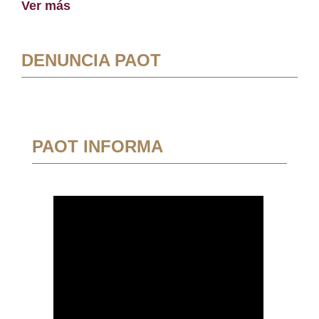
Ver más
DENUNCIA PAOT
PAOT INFORMA