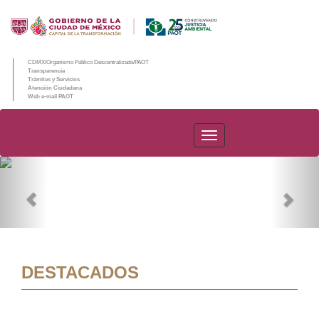
CDMX/Organismo Público Descentralizado/PAOT
Transparencia
Trámites y Servicios
Atención Ciudadana
Web e-mail PAOT
PAOT
Previous
Nex
DESTACADOS