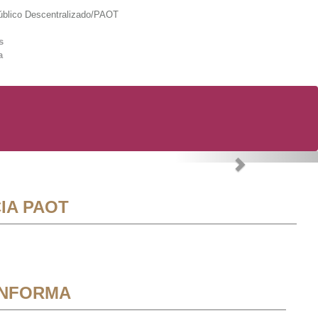
lico Descentralizado/PAOT
s
a
Next
IA PAOT
INFORMA