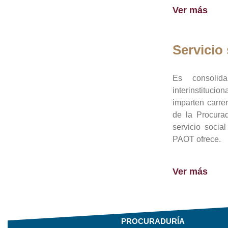
Ver más
Servicio 
Es consolid
interinstituci
imparten carre
de la Procura
servicio socia
PAOT ofrece.
Ver más
PROCURADURÍA