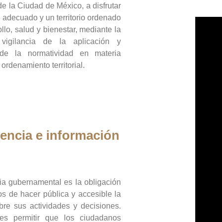
de la Ciudad de México, a disfrutar
 adecuado y un territorio ordenado
llo, salud y bienestar, mediante la
vigilancia de la aplicación y
 de la normatividad en materia
 ordenamiento territorial.
encia e información
ia gubernamental es la obligación
os de hacer pública y accesible la
bre sus actividades y decisiones.
es permitir que los ciudadanos