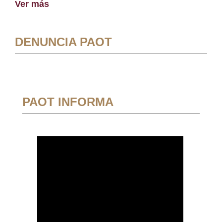
Ver más
DENUNCIA PAOT
PAOT INFORMA