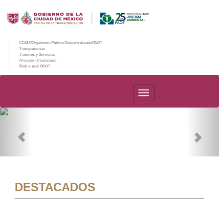
CDMX/Organismo Público Descentralizado/PAOT
Transparencia
Trámites y Servicios
Atención Ciudadana
Web e-mail PAOT
PAOT
Previous
Nex
DESTACADOS