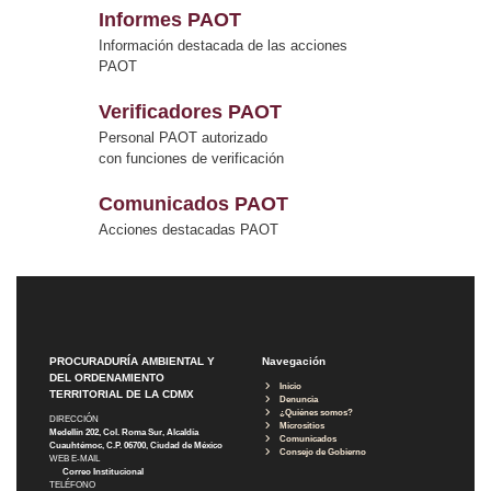
Informes PAOT
Información destacada de las acciones
PAOT
Verificadores PAOT
Personal PAOT autorizado
con funciones de verificación
Comunicados PAOT
Acciones destacadas PAOT
PROCURADURÍA AMBIENTAL Y
Navegación
DEL ORDENAMIENTO
Inicio
TERRITORIAL DE LA CDMX
Denuncia
¿Quiénes somos?
DIRECCIÓN
Micrositios
Medellín 202, Col. Roma Sur, Alcaldía
Comunicados
Cuauhtémoc, C.P. 06700, Ciudad de México
Consejo de Gobierno
WEB E-MAIL
Correo Institucional
TELÉFONO