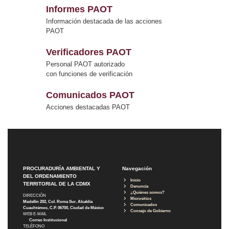
Informes PAOT
Información destacada de las acciones
PAOT
Verificadores PAOT
Personal PAOT autorizado
con funciones de verificación
Comunicados PAOT
Acciones destacadas PAOT
PROCURADURÍA AMBIENTAL Y
Navegación
DEL ORDENAMIENTO
Inicio
TERRITORIAL DE LA CDMX
Denuncia
¿Quiénes somos?
DIRECCIÓN
Micrositios
Medellín 202, Col. Roma Sur, Alcaldía
Comunicados
Cuauhtémoc, C.P. 06700, Ciudad de México
Consejo de Gobierno
WEB E-MAIL
Correo Institucional
TELÉFONO