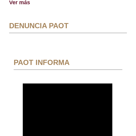
Ver más
DENUNCIA PAOT
PAOT INFORMA