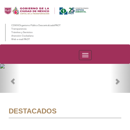
CDMX/Organismo Público Descentralizado/PAOT
Transparencia
Trámites y Servicios
Atención Ciudadana
Web e-mail PAOT
PAOT
Previous
Nex
DESTACADOS