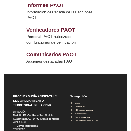
Informes PAOT
Información destacada de las acciones
PAOT
Verificadores PAOT
Personal PAOT autorizado
con funciones de verificación
Comunicados PAOT
Acciones destacadas PAOT
PROCURADURÍA AMBIENTAL Y
Navegación
DEL ORDENAMIENTO
Inicio
TERRITORIAL DE LA CDMX
Denuncia
¿Quiénes somos?
DIRECCIÓN
Micrositios
Medellín 202, Col. Roma Sur, Alcaldía
Comunicados
Cuauhtémoc, C.P. 06700, Ciudad de México
Consejo de Gobierno
WEB E-MAIL
Correo Institucional
TELÉFONO