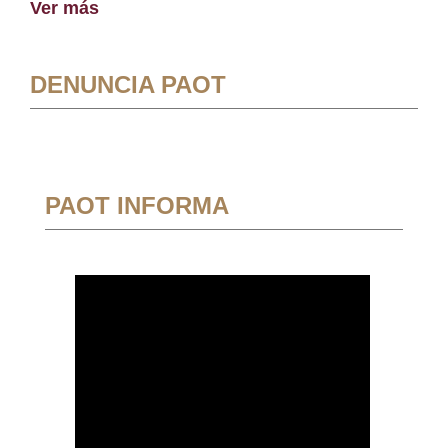
Ver más
DENUNCIA PAOT
PAOT INFORMA