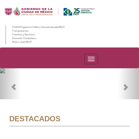
CDMX/Organismo Público Descentralizado/PAOT
Transparencia
Trámites y Servicios
Atención Ciudadana
Web e-mail PAOT
PAOT
Previous
Nex
DESTACADOS