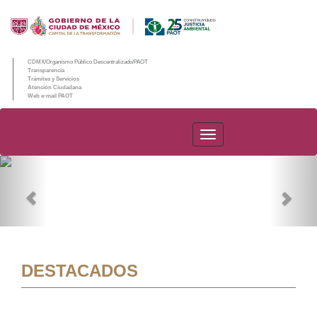
CDMX/Organismo Público Descentralizado/PAOT
Transparencia
Trámites y Servicios
Atención Ciudadana
Web e-mail PAOT
PAOT
Previous
Nex
DESTACADOS