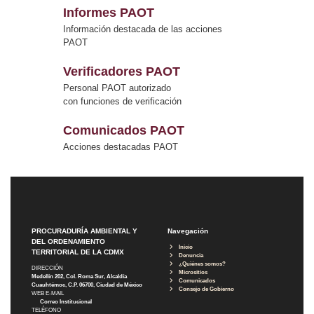
Informes PAOT
Información destacada de las acciones
PAOT
Verificadores PAOT
Personal PAOT autorizado
con funciones de verificación
Comunicados PAOT
Acciones destacadas PAOT
PROCURADURÍA AMBIENTAL Y
Navegación
DEL ORDENAMIENTO
Inicio
TERRITORIAL DE LA CDMX
Denuncia
¿Quiénes somos?
DIRECCIÓN
Micrositios
Medellín 202, Col. Roma Sur, Alcaldía
Comunicados
Cuauhtémoc, C.P. 06700, Ciudad de México
Consejo de Gobierno
WEB E-MAIL
Correo Institucional
TELÉFONO