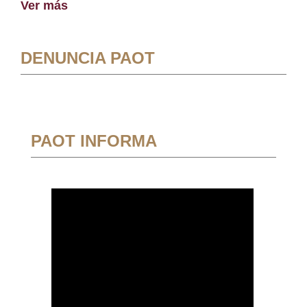
Ver más
DENUNCIA PAOT
PAOT INFORMA