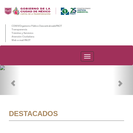
CDMX/Organismo Público Descentralizado/PAOT
Transparencia
Trámites y Servicios
Atención Ciudadana
Web e-mail PAOT
PAOT
Previous
Nex
DESTACADOS