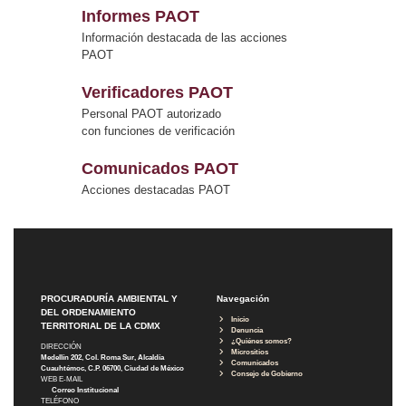
Informes PAOT
Información destacada de las acciones
PAOT
Verificadores PAOT
Personal PAOT autorizado
con funciones de verificación
Comunicados PAOT
Acciones destacadas PAOT
PROCURADURÍA AMBIENTAL Y
Navegación
DEL ORDENAMIENTO
Inicio
TERRITORIAL DE LA CDMX
Denuncia
¿Quiénes somos?
DIRECCIÓN
Micrositios
Medellín 202, Col. Roma Sur, Alcaldía
Comunicados
Cuauhtémoc, C.P. 06700, Ciudad de México
Consejo de Gobierno
WEB E-MAIL
Correo Institucional
TELÉFONO