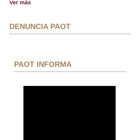
Ver más
DENUNCIA PAOT
PAOT INFORMA