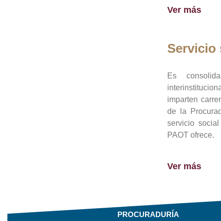
Ver más
Servicio 
Es consolid
interinstituci
imparten carre
de la Procura
servicio socia
PAOT ofrece.
Ver más
PROCURADURÍA