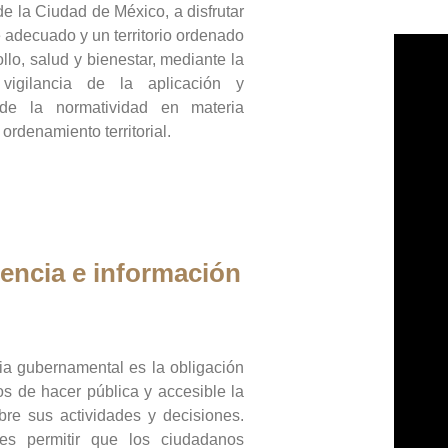
de la Ciudad de México, a disfrutar
 adecuado y un territorio ordenado
llo, salud y bienestar, mediante la
vigilancia de la aplicación y
 de la normatividad en materia
 ordenamiento territorial.
encia e información
ia gubernamental es la obligación
os de hacer pública y accesible la
bre sus actividades y decisiones.
es permitir que los ciudadanos