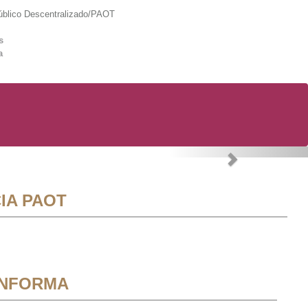
lico Descentralizado/PAOT
s
a
Next
IA PAOT
INFORMA