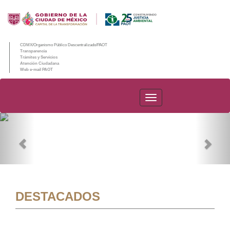
CDMX/Organismo Público Descentralizado/PAOT
Transparencia
Trámites y Servicios
Atención Ciudadana
Web e-mail PAOT
PAOT
Previous
Nex
DESTACADOS