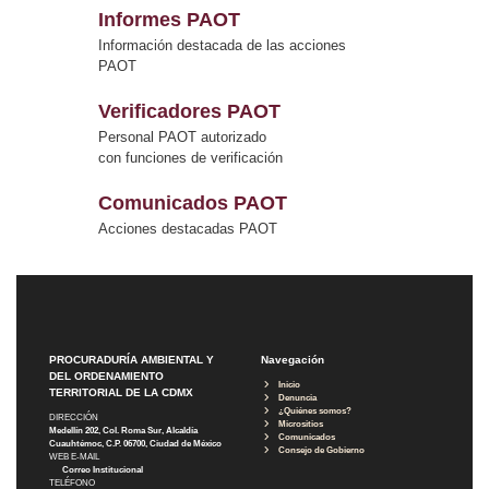
Informes PAOT
Información destacada de las acciones
PAOT
Verificadores PAOT
Personal PAOT autorizado
con funciones de verificación
Comunicados PAOT
Acciones destacadas PAOT
PROCURADURÍA AMBIENTAL Y
Navegación
DEL ORDENAMIENTO
Inicio
TERRITORIAL DE LA CDMX
Denuncia
¿Quiénes somos?
DIRECCIÓN
Micrositios
Medellín 202, Col. Roma Sur, Alcaldía
Comunicados
Cuauhtémoc, C.P. 06700, Ciudad de México
Consejo de Gobierno
WEB E-MAIL
Correo Institucional
TELÉFONO