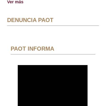
Ver más
DENUNCIA PAOT
PAOT INFORMA