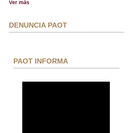
Ver más
DENUNCIA PAOT
PAOT INFORMA