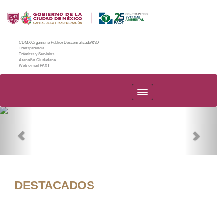
CDMX/Organismo Público Descentralizado/PAOT
Transparencia
Trámites y Servicios
Atención Ciudadana
Web e-mail PAOT
PAOT
Previous
Nex
DESTACADOS