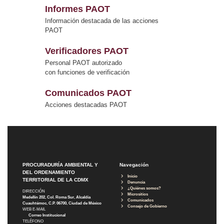
Informes PAOT
Información destacada de las acciones
PAOT
Verificadores PAOT
Personal PAOT autorizado
con funciones de verificación
Comunicados PAOT
Acciones destacadas PAOT
PROCURADURÍA AMBIENTAL Y
Navegación
DEL ORDENAMIENTO
Inicio
TERRITORIAL DE LA CDMX
Denuncia
¿Quiénes somos?
DIRECCIÓN
Micrositios
Medellín 202, Col. Roma Sur, Alcaldía
Comunicados
Cuauhtémoc, C.P. 06700, Ciudad de México
Consejo de Gobierno
WEB E-MAIL
Correo Institucional
TELÉFONO