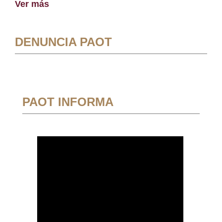
Ver más
DENUNCIA PAOT
PAOT INFORMA