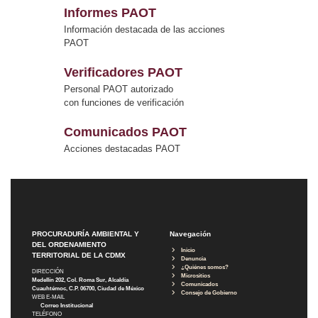
Informes PAOT
Información destacada de las acciones
PAOT
Verificadores PAOT
Personal PAOT autorizado
con funciones de verificación
Comunicados PAOT
Acciones destacadas PAOT
PROCURADURÍA AMBIENTAL Y
Navegación
DEL ORDENAMIENTO
Inicio
TERRITORIAL DE LA CDMX
Denuncia
¿Quiénes somos?
DIRECCIÓN
Micrositios
Medellín 202, Col. Roma Sur, Alcaldía
Comunicados
Cuauhtémoc, C.P. 06700, Ciudad de México
Consejo de Gobierno
WEB E-MAIL
Correo Institucional
TELÉFONO