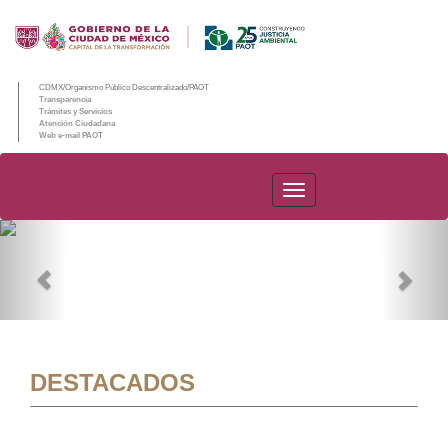
CDMX/Organismo Público Descentralizado/PAOT
Transparencia
Trámites y Servicios
Atención Ciudadana
Web e-mail PAOT
PAOT
Previous
Nex
DESTACADOS