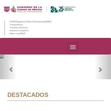
CDMX/Organismo Público Descentralizado/PAOT
Transparencia
Trámites y Servicios
Atención Ciudadana
Web e-mail PAOT
PAOT
Previous
Nex
DESTACADOS