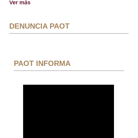
Ver más
DENUNCIA PAOT
PAOT INFORMA