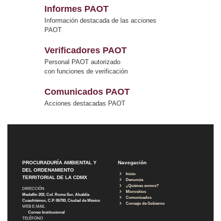
Informes PAOT
Información destacada de las acciones
PAOT
Verificadores PAOT
Personal PAOT autorizado
con funciones de verificación
Comunicados PAOT
Acciones destacadas PAOT
PROCURADURÍA AMBIENTAL Y
Navegación
DEL ORDENAMIENTO
Inicio
TERRITORIAL DE LA CDMX
Denuncia
¿Quiénes somos?
DIRECCIÓN
Micrositios
Medellín 202, Col. Roma Sur, Alcaldía
Comunicados
Cuauhtémoc, C.P. 06700, Ciudad de México
Consejo de Gobierno
WEB E-MAIL
Correo Institucional
TELÉFONO