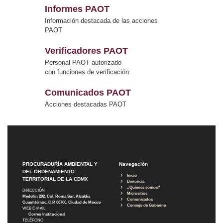
Informes PAOT
Información destacada de las acciones
PAOT
Verificadores PAOT
Personal PAOT autorizado
con funciones de verificación
Comunicados PAOT
Acciones destacadas PAOT
PROCURADURÍA AMBIENTAL Y
Navegación
DEL ORDENAMIENTO
Inicio
TERRITORIAL DE LA CDMX
Denuncia
¿Quiénes somos?
DIRECCIÓN
Micrositios
Medellín 202, Col. Roma Sur, Alcaldía
Comunicados
Cuauhtémoc, C.P. 06700, Ciudad de México
Consejo de Gobierno
WEB E-MAIL
Correo Institucional
TELÉFONO