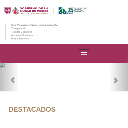
CDMX/Organismo Público Descentralizado/PAOT
Transparencia
Trámites y Servicios
Atención Ciudadana
Web e-mail PAOT
PAOT
Previous
Nex
DESTACADOS