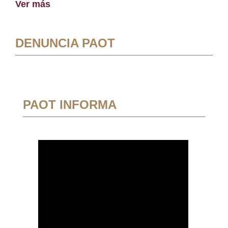
Ver más
DENUNCIA PAOT
PAOT INFORMA