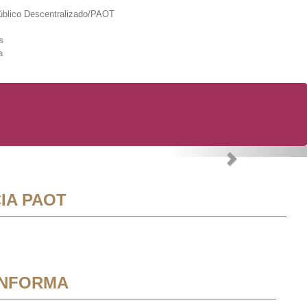
lico Descentralizado/PAOT
s
a
Next
IA PAOT
INFORMA