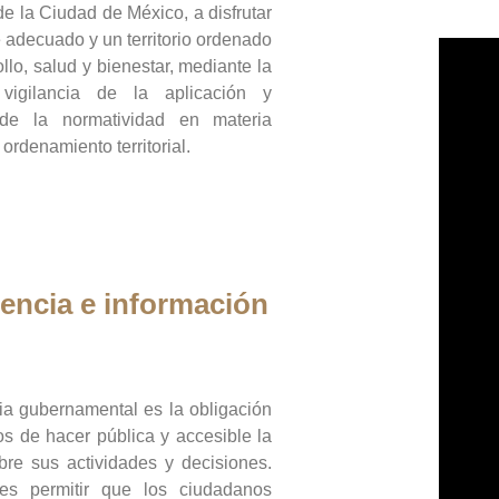
de la Ciudad de México, a disfrutar
 adecuado y un territorio ordenado
llo, salud y bienestar, mediante la
vigilancia de la aplicación y
 de la normatividad en materia
 ordenamiento territorial.
encia e información
ia gubernamental es la obligación
os de hacer pública y accesible la
bre sus actividades y decisiones.
es permitir que los ciudadanos