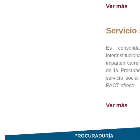
Ver más
Servicio 
Es consolid
interinstituci
imparten carre
de la Procura
servicio socia
PAOT ofrece.
Ver más
PROCURADURÍA