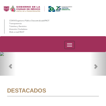
CDMX/Organismo Público Descentralizado/PAOT
Transparencia
Trámites y Servicios
Atención Ciudadana
Web e-mail PAOT
PAOT
Previous
Nex
DESTACADOS