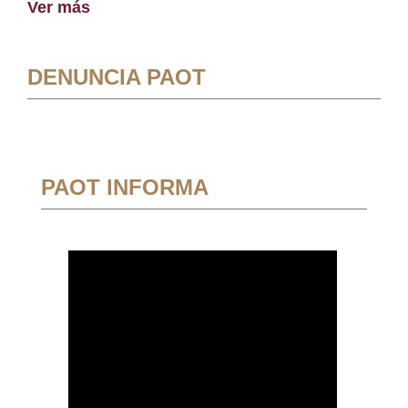
Ver más
DENUNCIA PAOT
PAOT INFORMA