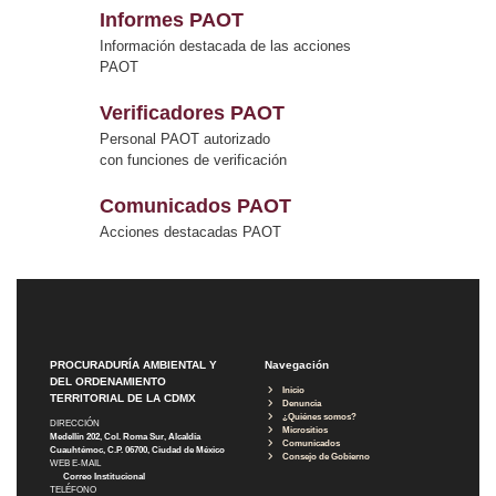
Informes PAOT
Información destacada de las acciones
PAOT
Verificadores PAOT
Personal PAOT autorizado
con funciones de verificación
Comunicados PAOT
Acciones destacadas PAOT
PROCURADURÍA AMBIENTAL Y
Navegación
DEL ORDENAMIENTO
Inicio
TERRITORIAL DE LA CDMX
Denuncia
¿Quiénes somos?
DIRECCIÓN
Micrositios
Medellín 202, Col. Roma Sur, Alcaldía
Comunicados
Cuauhtémoc, C.P. 06700, Ciudad de México
Consejo de Gobierno
WEB E-MAIL
Correo Institucional
TELÉFONO