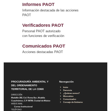
Informes PAOT
Información destacada de las acciones
PAOT
Verificadores PAOT
Personal PAOT autorizado
con funciones de verificación
Comunicados PAOT
Acciones destacadas PAOT
PROCURADURÍA AMBIENTAL Y
Navegación
DEL ORDENAMIENTO
Inicio
TERRITORIAL DE LA CDMX
Denuncia
¿Quiénes somos?
DIRECCIÓN
Micrositios
Medellín 202, Col. Roma Sur, Alcaldía
Comunicados
Cuauhtémoc, C.P. 06700, Ciudad de México
Consejo de Gobierno
WEB E-MAIL
Correo Institucional
TELÉFONO