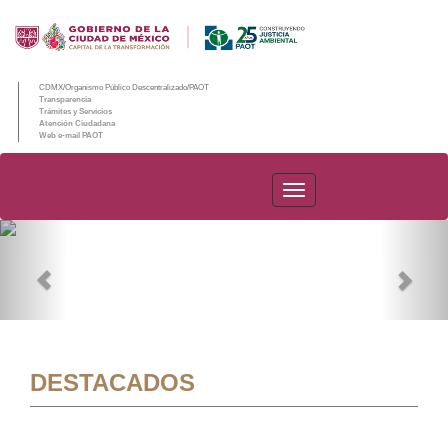
CDMX/Organismo Público Descentralizado/PAOT
Transparencia
Trámites y Servicios
Atención Ciudadana
Web e-mail PAOT
PAOT
Previous
Nex
DESTACADOS