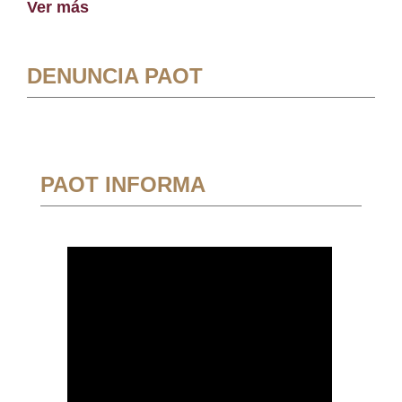
Ver más
DENUNCIA PAOT
PAOT INFORMA