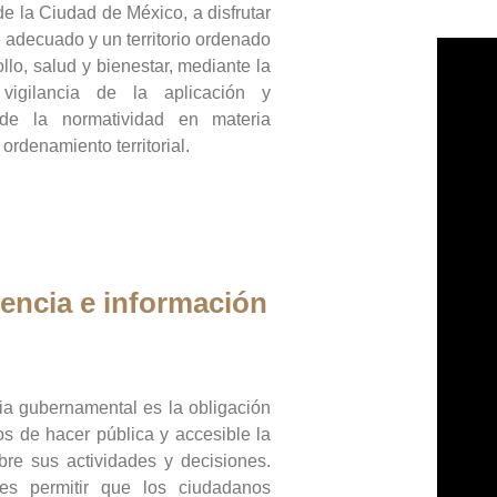
de la Ciudad de México, a disfrutar
 adecuado y un territorio ordenado
llo, salud y bienestar, mediante la
vigilancia de la aplicación y
 de la normatividad en materia
 ordenamiento territorial.
encia e información
ia gubernamental es la obligación
os de hacer pública y accesible la
bre sus actividades y decisiones.
es permitir que los ciudadanos