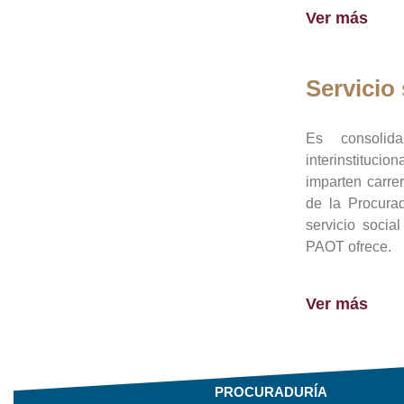
Ver más
Servicio 
Es consolid
interinstituci
imparten carre
de la Procura
servicio socia
PAOT ofrece.
Ver más
PROCURADURÍA