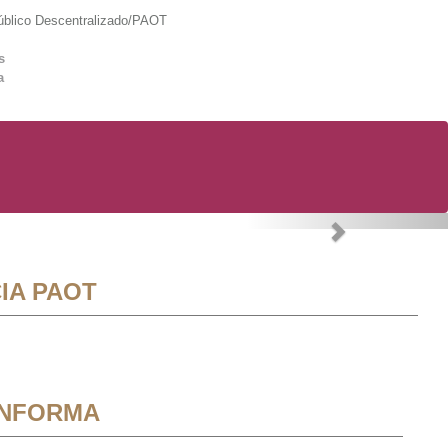
lico Descentralizado/PAOT
s
a
Next
IA PAOT
INFORMA