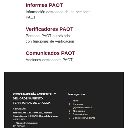
Informes PAOT
Información destacada de las acciones
PAOT
Verificadores PAOT
Personal PAOT autorizado
con funciones de verificación
Comunicados PAOT
Acciones destacadas PAOT
PROCURADURÍA AMBIENTAL Y
Navegación
DEL ORDENAMIENTO
Inicio
TERRITORIAL DE LA CDMX
Denuncia
¿Quiénes somos?
DIRECCIÓN
Micrositios
Medellín 202, Col. Roma Sur, Alcaldía
Comunicados
Cuauhtémoc, C.P. 06700, Ciudad de México
Consejo de Gobierno
WEB E-MAIL
Correo Institucional
TELÉFONO