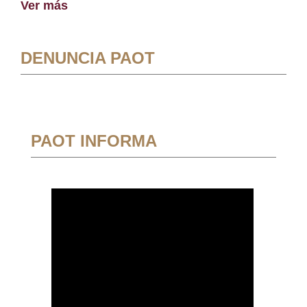
Ver más
DENUNCIA PAOT
PAOT INFORMA