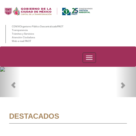
CDMX/Organismo Público Descentralizado/PAOT
Transparencia
Trámites y Servicios
Atención Ciudadana
Web e-mail PAOT
PAOT
Previous
Nex
DESTACADOS