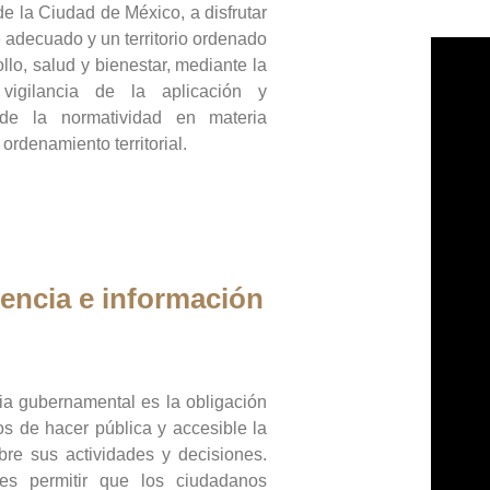
de la Ciudad de México, a disfrutar
 adecuado y un territorio ordenado
llo, salud y bienestar, mediante la
vigilancia de la aplicación y
 de la normatividad en materia
 ordenamiento territorial.
encia e información
ia gubernamental es la obligación
os de hacer pública y accesible la
bre sus actividades y decisiones.
es permitir que los ciudadanos