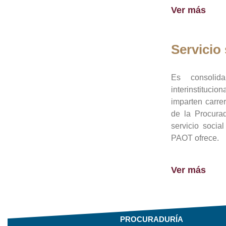
Ver más
Servicio 
Es consolid
interinstituci
imparten carre
de la Procura
servicio socia
PAOT ofrece.
Ver más
PROCURADURÍA