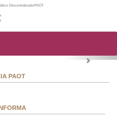
lico Descentralizado/PAOT
s
a
Next
IA PAOT
INFORMA