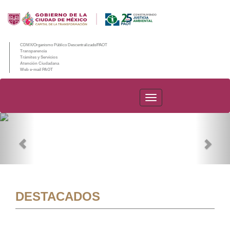
CDMX/Organismo Público Descentralizado/PAOT
Transparencia
Trámites y Servicios
Atención Ciudadana
Web e-mail PAOT
PAOT
Previous
Nex
DESTACADOS