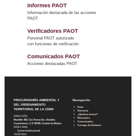
Informes PAOT
Información destacada de las acciones
PAOT
Verificadores PAOT
Personal PAOT autorizado
con funciones de verificación
Comunicados PAOT
Acciones destacadas PAOT
PROCURADURÍA AMBIENTAL Y
Navegación
DEL ORDENAMIENTO
Inicio
TERRITORIAL DE LA CDMX
Denuncia
¿Quiénes somos?
DIRECCIÓN
Micrositios
Medellín 202, Col. Roma Sur, Alcaldía
Comunicados
Cuauhtémoc, C.P. 06700, Ciudad de México
Consejo de Gobierno
WEB E-MAIL
Correo Institucional
TELÉFONO