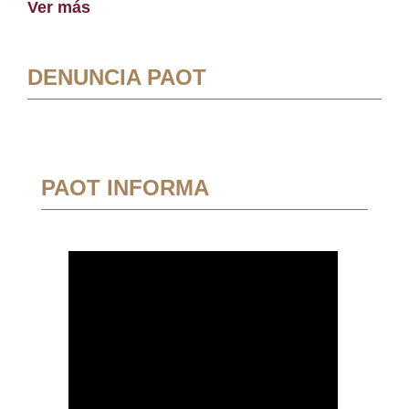
Ver más
DENUNCIA PAOT
PAOT INFORMA