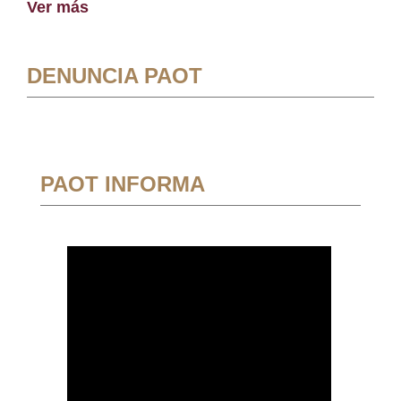
Ver más
DENUNCIA PAOT
PAOT INFORMA