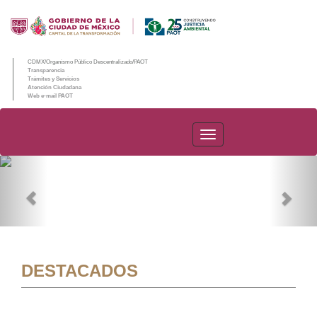
CDMX/Organismo Público Descentralizado/PAOT
Transparencia
Trámites y Servicios
Atención Ciudadana
Web e-mail PAOT
PAOT
Previous
Nex
DESTACADOS