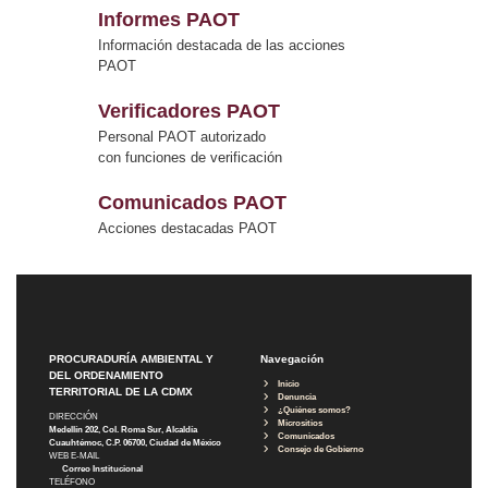
Informes PAOT
Información destacada de las acciones
PAOT
Verificadores PAOT
Personal PAOT autorizado
con funciones de verificación
Comunicados PAOT
Acciones destacadas PAOT
PROCURADURÍA AMBIENTAL Y
Navegación
DEL ORDENAMIENTO
Inicio
TERRITORIAL DE LA CDMX
Denuncia
¿Quiénes somos?
DIRECCIÓN
Micrositios
Medellín 202, Col. Roma Sur, Alcaldía
Comunicados
Cuauhtémoc, C.P. 06700, Ciudad de México
Consejo de Gobierno
WEB E-MAIL
Correo Institucional
TELÉFONO