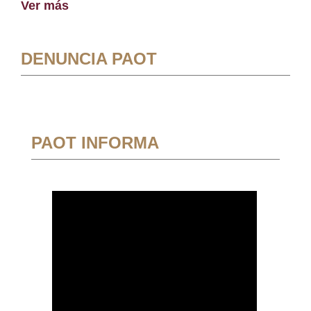
Ver más
DENUNCIA PAOT
PAOT INFORMA