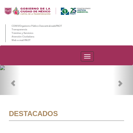
CDMX/Organismo Público Descentralizado/PAOT
Transparencia
Trámites y Servicios
Atención Ciudadana
Web e-mail PAOT
PAOT
Previous
Nex
DESTACADOS