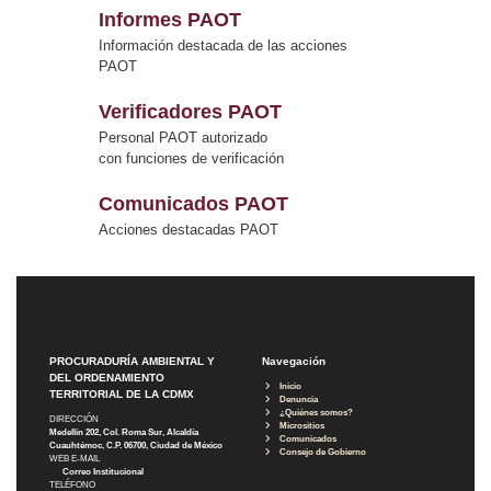
Informes PAOT
Información destacada de las acciones
PAOT
Verificadores PAOT
Personal PAOT autorizado
con funciones de verificación
Comunicados PAOT
Acciones destacadas PAOT
PROCURADURÍA AMBIENTAL Y
Navegación
DEL ORDENAMIENTO
Inicio
TERRITORIAL DE LA CDMX
Denuncia
¿Quiénes somos?
DIRECCIÓN
Micrositios
Medellín 202, Col. Roma Sur, Alcaldía
Comunicados
Cuauhtémoc, C.P. 06700, Ciudad de México
Consejo de Gobierno
WEB E-MAIL
Correo Institucional
TELÉFONO