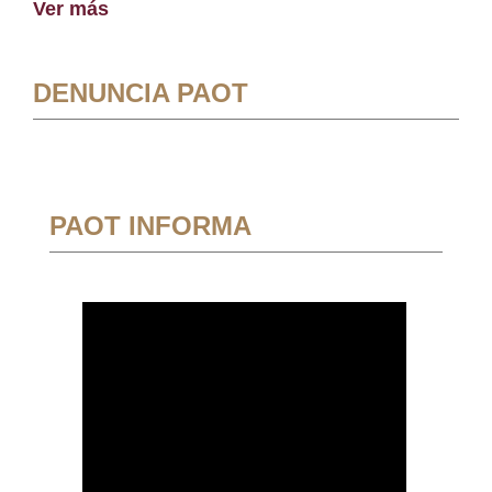
Ver más
DENUNCIA PAOT
PAOT INFORMA