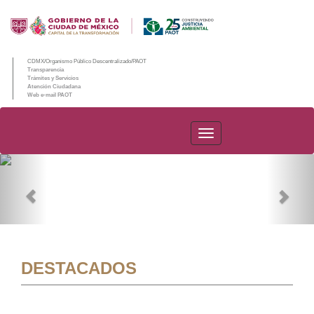
CDMX/Organismo Público Descentralizado/PAOT
Transparencia
Trámites y Servicios
Atención Ciudadana
Web e-mail PAOT
PAOT
Previous
Nex
DESTACADOS