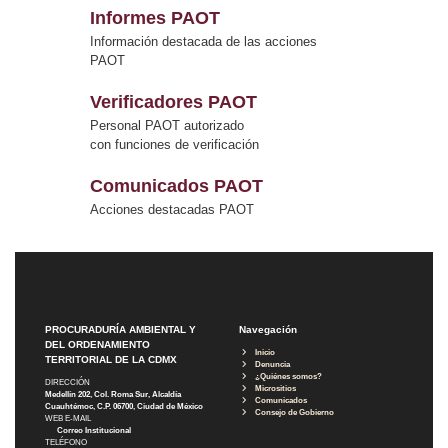
Informes PAOT
Información destacada de las acciones
PAOT
Verificadores PAOT
Personal PAOT autorizado
con funciones de verificación
Comunicados PAOT
Acciones destacadas PAOT
PROCURADURÍA AMBIENTAL Y
Navegación
DEL ORDENAMIENTO
Inicio
TERRITORIAL DE LA CDMX
Denuncia
¿Quiénes somos?
DIRECCIÓN
Micrositios
Medellín 202, Col. Roma Sur, Alcaldía
Comunicados
Cuauhtémoc, C.P. 06700, Ciudad de México
Consejo de Gobierno
WEB E-MAIL
Correo Institucional
TELÉFONO