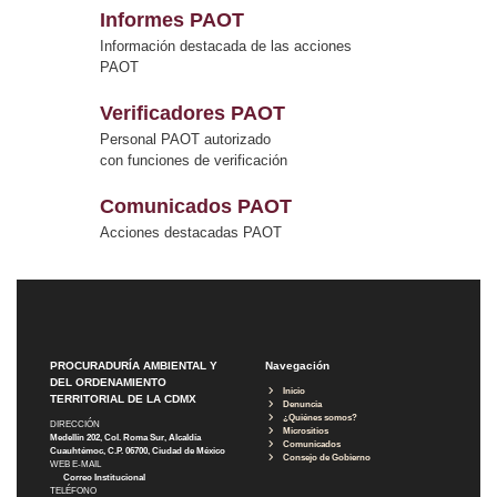
Informes PAOT
Información destacada de las acciones
PAOT
Verificadores PAOT
Personal PAOT autorizado
con funciones de verificación
Comunicados PAOT
Acciones destacadas PAOT
PROCURADURÍA AMBIENTAL Y
Navegación
DEL ORDENAMIENTO
Inicio
TERRITORIAL DE LA CDMX
Denuncia
¿Quiénes somos?
DIRECCIÓN
Micrositios
Medellín 202, Col. Roma Sur, Alcaldía
Comunicados
Cuauhtémoc, C.P. 06700, Ciudad de México
Consejo de Gobierno
WEB E-MAIL
Correo Institucional
TELÉFONO