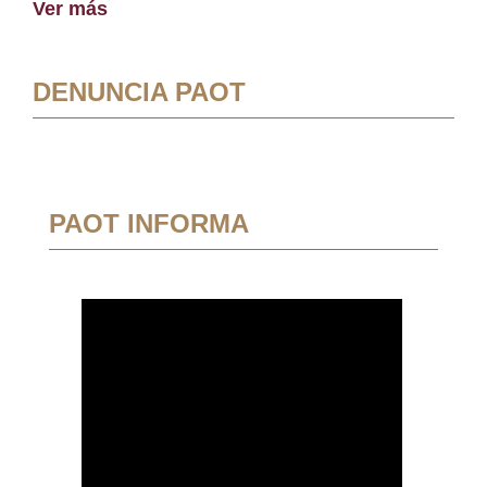
Ver más
DENUNCIA PAOT
PAOT INFORMA