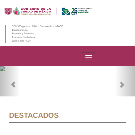
CDMX/Organismo Público Descentralizado/PAOT
Transparencia
Trámites y Servicios
Atención Ciudadana
Web e-mail PAOT
PAOT
Previous
Nex
DESTACADOS