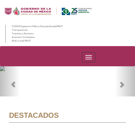
CDMX/Organismo Público Descentralizado/PAOT
Transparencia
Trámites y Servicios
Atención Ciudadana
Web e-mail PAOT
PAOT
Previous
Nex
DESTACADOS