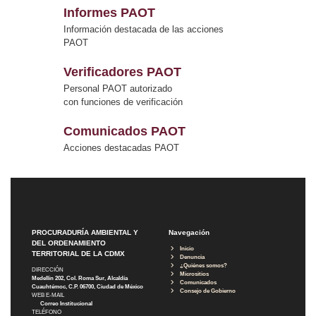
Informes PAOT
Información destacada de las acciones
PAOT
Verificadores PAOT
Personal PAOT autorizado
con funciones de verificación
Comunicados PAOT
Acciones destacadas PAOT
PROCURADURÍA AMBIENTAL Y
Navegación
DEL ORDENAMIENTO
Inicio
TERRITORIAL DE LA CDMX
Denuncia
¿Quiénes somos?
DIRECCIÓN
Micrositios
Medellín 202, Col. Roma Sur, Alcaldía
Comunicados
Cuauhtémoc, C.P. 06700, Ciudad de México
Consejo de Gobierno
WEB E-MAIL
Correo Institucional
TELÉFONO