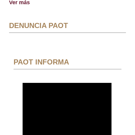
Ver más
DENUNCIA PAOT
PAOT INFORMA