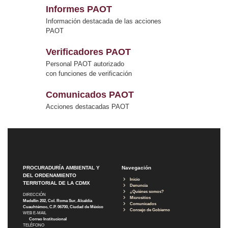
Informes PAOT
Información destacada de las acciones
PAOT
Verificadores PAOT
Personal PAOT autorizado
con funciones de verificación
Comunicados PAOT
Acciones destacadas PAOT
PROCURADURÍA AMBIENTAL Y
Navegación
DEL ORDENAMIENTO
Inicio
TERRITORIAL DE LA CDMX
Denuncia
¿Quiénes somos?
DIRECCIÓN
Micrositios
Medellín 202, Col. Roma Sur, Alcaldía
Comunicados
Cuauhtémoc, C.P. 06700, Ciudad de México
Consejo de Gobierno
WEB E-MAIL
Correo Institucional
TELÉFONO