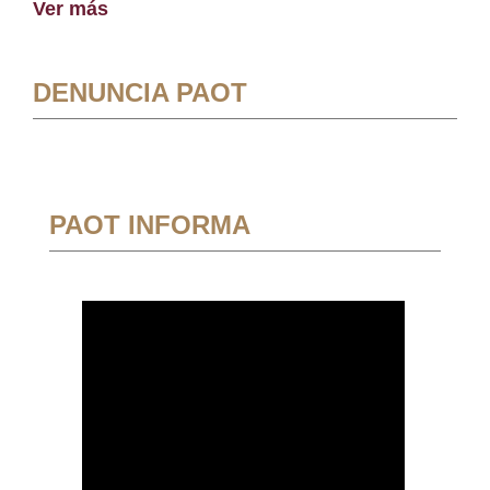
Ver más
DENUNCIA PAOT
PAOT INFORMA