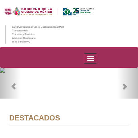
CDMX/Organismo Público Descentralizado/PAOT
Transparencia
Trámites y Servicios
Atención Ciudadana
Web e-mail PAOT
PAOT
Previous
Nex
DESTACADOS