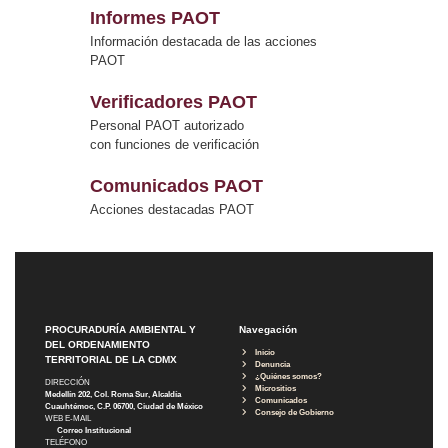
Informes PAOT
Información destacada de las acciones
PAOT
Verificadores PAOT
Personal PAOT autorizado
con funciones de verificación
Comunicados PAOT
Acciones destacadas PAOT
PROCURADURÍA AMBIENTAL Y
Navegación
DEL ORDENAMIENTO
Inicio
TERRITORIAL DE LA CDMX
Denuncia
¿Quiénes somos?
DIRECCIÓN
Micrositios
Medellín 202, Col. Roma Sur, Alcaldía
Comunicados
Cuauhtémoc, C.P. 06700, Ciudad de México
Consejo de Gobierno
WEB E-MAIL
Correo Institucional
TELÉFONO