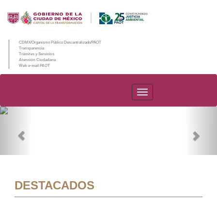
CDMX/Organismo Público Descentralizado/PAOT
Transparencia
Trámites y Servicios
Atención Ciudadana
Web e-mail PAOT
PAOT
Previous
Nex
DESTACADOS