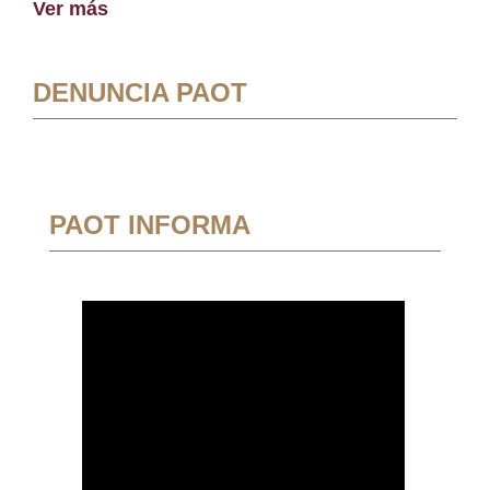
Ver más
DENUNCIA PAOT
PAOT INFORMA