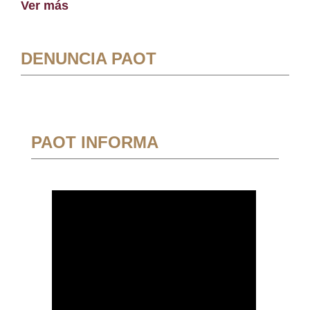
Ver más
DENUNCIA PAOT
PAOT INFORMA