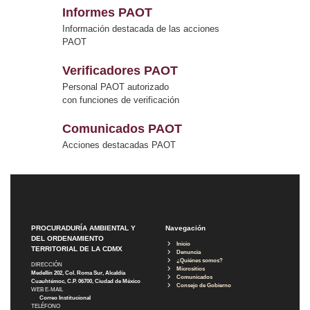
Informes PAOT
Información destacada de las acciones
PAOT
Verificadores PAOT
Personal PAOT autorizado
con funciones de verificación
Comunicados PAOT
Acciones destacadas PAOT
PROCURADURÍA AMBIENTAL Y
Navegación
DEL ORDENAMIENTO
Inicio
TERRITORIAL DE LA CDMX
Denuncia
¿Quiénes somos?
DIRECCIÓN
Micrositios
Medellín 202, Col. Roma Sur, Alcaldía
Comunicados
Cuauhtémoc, C.P. 06700, Ciudad de México
Consejo de Gobierno
WEB E-MAIL
Correo Institucional
TELÉFONO