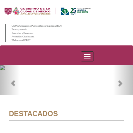
CDMX/Organismo Público Descentralizado/PAOT
Transparencia
Trámites y Servicios
Atención Ciudadana
Web e-mail PAOT
PAOT
Previous
Nex
DESTACADOS