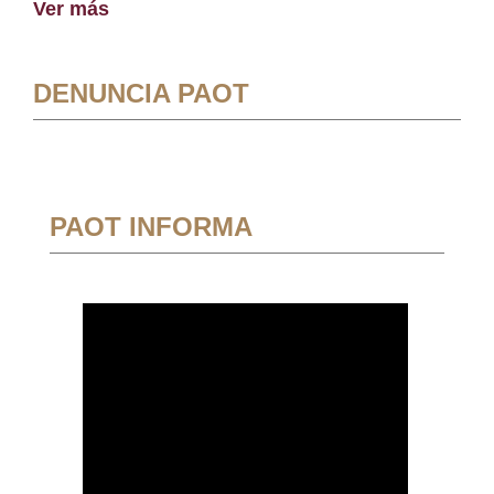
Ver más
DENUNCIA PAOT
PAOT INFORMA