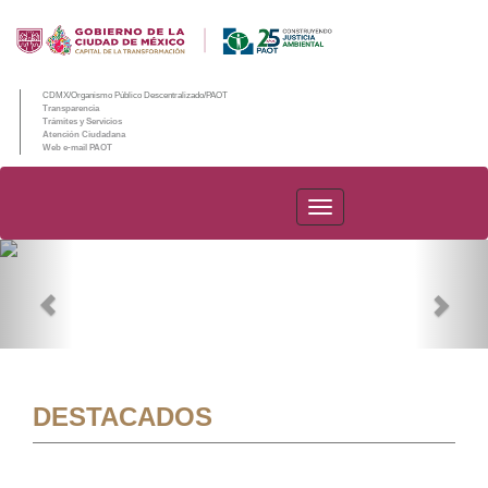
CDMX/Organismo Público Descentralizado/PAOT
Transparencia
Trámites y Servicios
Atención Ciudadana
Web e-mail PAOT
PAOT
Previous
Nex
DESTACADOS