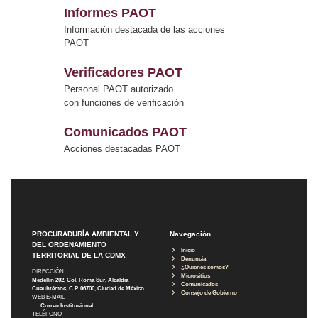
Informes PAOT
Información destacada de las acciones
PAOT
Verificadores PAOT
Personal PAOT autorizado
con funciones de verificación
Comunicados PAOT
Acciones destacadas PAOT
PROCURADURÍA AMBIENTAL Y
Navegación
DEL ORDENAMIENTO
Inicio
TERRITORIAL DE LA CDMX
Denuncia
¿Quiénes somos?
DIRECCIÓN
Micrositios
Medellín 202, Col. Roma Sur, Alcaldía
Comunicados
Cuauhtémoc, C.P. 06700, Ciudad de México
Consejo de Gobierno
WEB E-MAIL
Correo Institucional
TELÉFONO