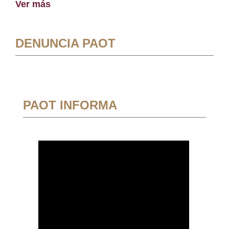
Ver más
DENUNCIA PAOT
PAOT INFORMA