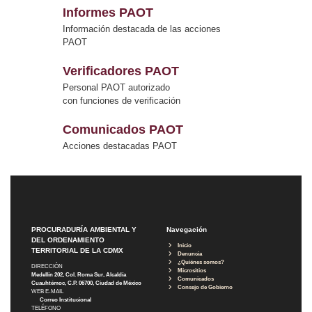
Informes PAOT
Información destacada de las acciones
PAOT
Verificadores PAOT
Personal PAOT autorizado
con funciones de verificación
Comunicados PAOT
Acciones destacadas PAOT
PROCURADURÍA AMBIENTAL Y
Navegación
DEL ORDENAMIENTO
Inicio
TERRITORIAL DE LA CDMX
Denuncia
¿Quiénes somos?
DIRECCIÓN
Micrositios
Medellín 202, Col. Roma Sur, Alcaldía
Comunicados
Cuauhtémoc, C.P. 06700, Ciudad de México
Consejo de Gobierno
WEB E-MAIL
Correo Institucional
TELÉFONO