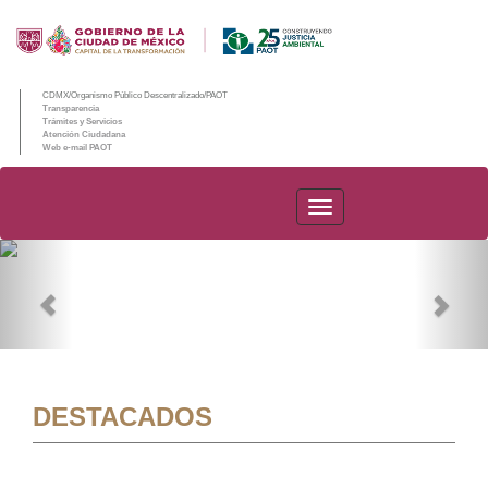
CDMX/Organismo Público Descentralizado/PAOT
Transparencia
Trámites y Servicios
Atención Ciudadana
Web e-mail PAOT
PAOT
Previous
Nex
DESTACADOS