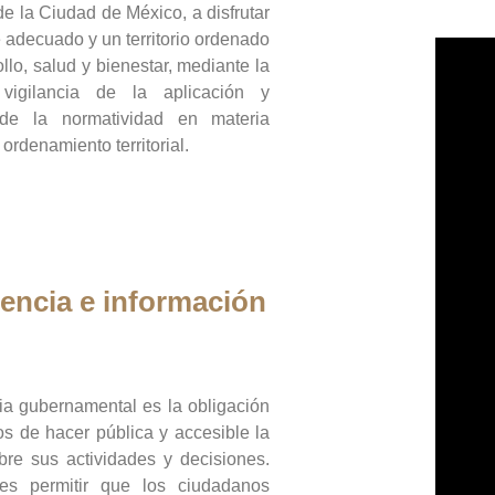
de la Ciudad de México, a disfrutar
 adecuado y un territorio ordenado
llo, salud y bienestar, mediante la
vigilancia de la aplicación y
 de la normatividad en materia
 ordenamiento territorial.
encia e información
ia gubernamental es la obligación
os de hacer pública y accesible la
bre sus actividades y decisiones.
es permitir que los ciudadanos