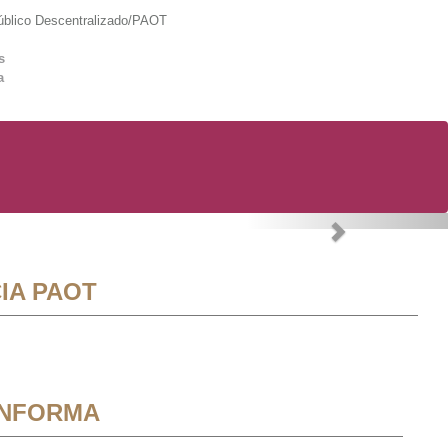
lico Descentralizado/PAOT
s
a
Next
IA PAOT
INFORMA