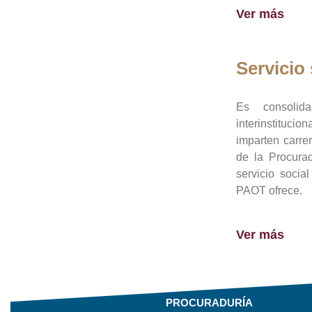
Ver más
Servicio 
Es consolid
interinstituci
imparten carre
de la Procura
servicio socia
PAOT ofrece.
Ver más
PROCURADURÍA