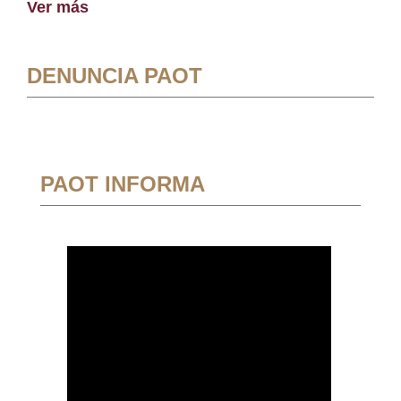
Ver más
DENUNCIA PAOT
PAOT INFORMA