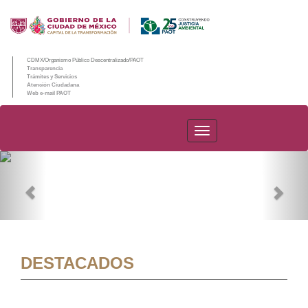
CDMX/Organismo Público Descentralizado/PAOT
Transparencia
Trámites y Servicios
Atención Ciudadana
Web e-mail PAOT
PAOT
Previous
Nex
DESTACADOS