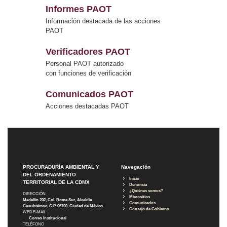
Informes PAOT
Información destacada de las acciones
PAOT
Verificadores PAOT
Personal PAOT autorizado
con funciones de verificación
Comunicados PAOT
Acciones destacadas PAOT
PROCURADURÍA AMBIENTAL Y
Navegación
DEL ORDENAMIENTO
Inicio
TERRITORIAL DE LA CDMX
Denuncia
¿Quiénes somos?
DIRECCIÓN
Micrositios
Medellín 202, Col. Roma Sur, Alcaldía
Comunicados
Cuauhtémoc, C.P. 06700, Ciudad de México
Consejo de Gobierno
WEB E-MAIL
Correo Institucional
TELÉFONO